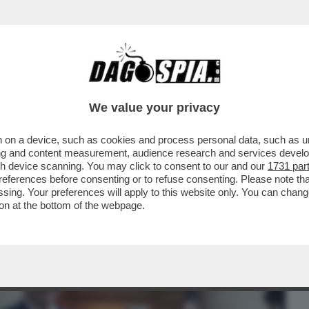
BUSINESS
CAFONAL
CRONACHE
SPORT
DAGO
We value your privacy
 on a device, such as cookies and process personal data, such as uni
TEDESCO PER LA LEGA, CREANDO DUE
ising and content measurement, audience research and services deve
U E CSU IN GERMANIA
gh device scanning. You may click to consent to our and our
1731 par
ferences before consenting or to refuse consenting. Please note th
essing. Your preferences will apply to this website only. You can cha
on at the bottom of the webpage.