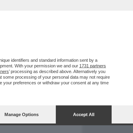
REPORT
DAGOARCHIVIO
que identifiers and standard information sent by a
lopment. With your permission we and our
1731 partners
tners
’ processing as described above. Alternatively you
at some processing of your personal data may not require
nge your preferences or withdraw your consent at any time
Manage Options
Accept All