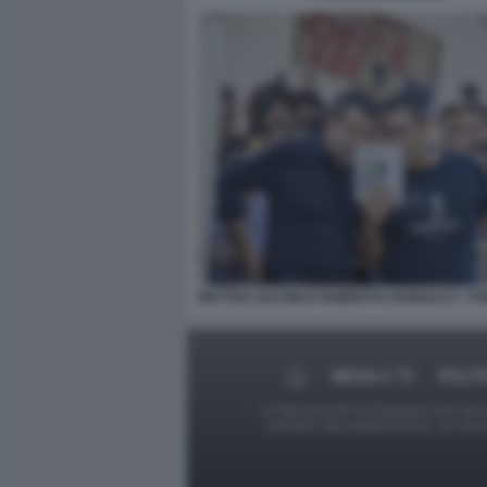
MATTEO SALVINI E ROBERTO VANNACCI - PO
MEDIA E TV
POLIT
Le foto presenti su Dagospia.com sono s
contrario alla pubblicazione, non av