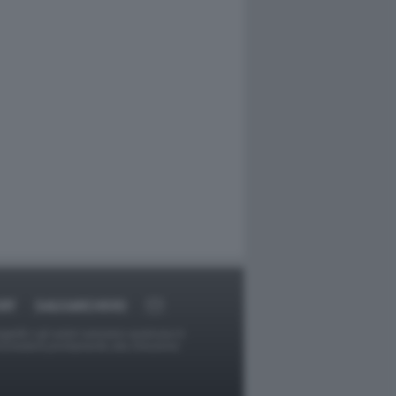
RT
DAGOARCHIVIO
ggetti o gli autori avessero qualcosa in
provvederà prontamente alla rimozione