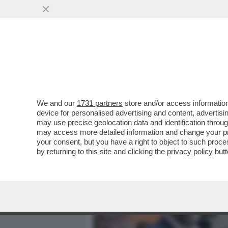
MEDIA E TV
POLITICA
We and our
1731 partners
store and/or access information
ZAIA VUOLE IL MODELLO 
device for personalised advertising and content, advert
PARTITI ALLEATI, TIPO CD
may use precise geolocation data and identification throu
may access more detailed information and change your pre
VAI ALL'ARTICOLO
your consent, but you have a right to object to such proc
by returning to this site and clicking the
privacy policy
butt