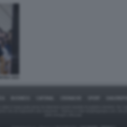
NTIDA 2025
ICA
BUSINESS
CAFONAL
CRONACHE
SPORT
DAGOREPO
tate in larga parte prese da Internet,e quindi valutate di pubblico dominio. Se i so
ranno che da segnalarlo alla redazione - indirizzo e-mail rda@dagospia.com, che 
delle immagini utilizzate.