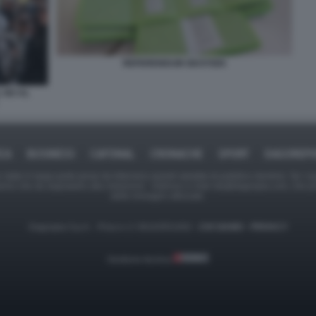
REFERENDUM GIUSTIZIA
L NO AL
ICA
BUSINESS
CAFONAL
CRONACHE
SPORT
DAGOREPO
tate in larga parte prese da Internet,e quindi valutate di pubblico dominio. Se i so
ranno che da segnalarlo alla redazione - indirizzo e-mail rda@dagospia.com, che 
delle immagini utilizzate.
Dagospia S.p.A. - P.iva e c.f. 06163551002 -
CHI SIAMO
-
PRIVACY
Gestione tecnica