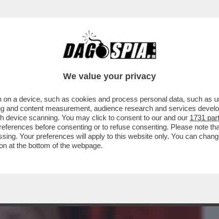
BUSINESS
CAFONAL
CRONACHE
SPORT
DAGO
We value your privacy
 on a device, such as cookies and process personal data, such as uni
 NO AL REFERENDUM? LA COSTITUZIONE
ising and content measurement, audience research and services deve
 SI È TRATTATO...
gh device scanning. You may click to consent to our and our
1731 par
ferences before consenting or to refuse consenting. Please note th
essing. Your preferences will apply to this website only. You can cha
on at the bottom of the webpage.