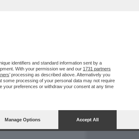
REPORT
DAGOARCHIVIO
que identifiers and standard information sent by a
lopment. With your permission we and our
1731 partners
tners
’ processing as described above. Alternatively you
at some processing of your personal data may not require
nge your preferences or withdraw your consent at any time
Manage Options
Accept All