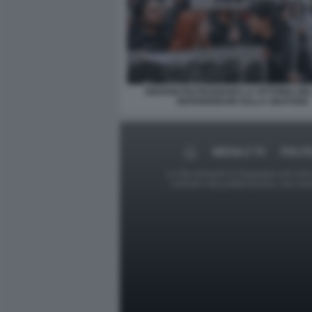
GIOVANI FESTEGGIANO LA VITTORIA DE
REFERENDUM SULLA GIUSTIZIA
MEDIA E TV
POLIT
Le foto presenti su Dagospia.com sono s
contrario alla pubblicazione, non av