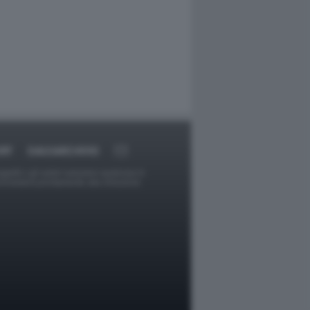
RT
DAGOARCHIVIO
ggetti o gli autori avessero qualcosa in
provvederà prontamente alla rimozione