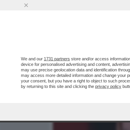
MEDIA E TV
POLITICA
We and our
1731 partners
store and/or access information
AMATO: LA VITTORIA DEL
device for personalised advertising and content, advert
NON E’ IMMODIFICABILE MA
may use precise geolocation data and identification throu
may access more detailed information and change your pre
VAI ALL'ARTICOLO
your consent, but you have a right to object to such proc
by returning to this site and clicking the
privacy policy
butt