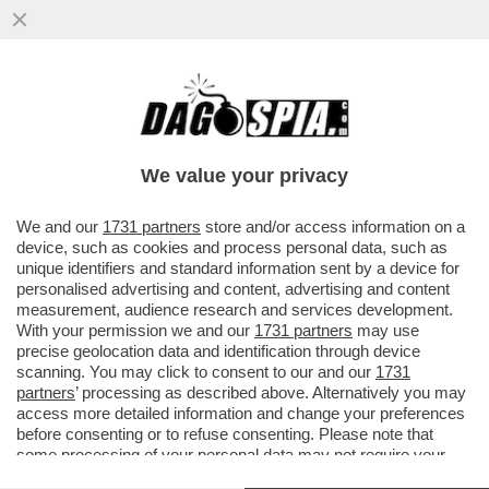
ECCALLÀ: IL CAPITANO DELLA NAVE
CARGO CHE HA COLPITO UNA PETROLIERA
NEL MARE DEL NORD, CHE È STATO..
We value your privacy
VAI ALL'ARTICOLO
We and our
1731 partners
store and/or access information on a
device, such as cookies and process personal data, such as
unique identifiers and standard information sent by a device for
personalised advertising and content, advertising and content
measurement, audience research and services development.
With your permission we and our
1731 partners
may use
precise geolocation data and identification through device
scanning. You may click to consent to our and our
1731
partners
’ processing as described above. Alternatively you may
access more detailed information and change your preferences
before consenting or to refuse consenting. Please note that
some processing of your personal data may not require your
consent, but you have a right to object to such processing. Your