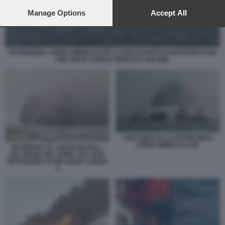
preferences will apply to this website only. You can change
your preferences or withdraw your consent at any time by
Manage Options
Accept All
returning to this site and clicking the
privacy policy
button at the
bottom of the webpage.
PETROLIERA STENA IMMACULATE A FUOCO DOPO LO SOCNTRO CON
UNA NAVE CARGO TEDESCA SOLONG
SOCCORSI ALLA PETROLIERA
STENA IMMACULATE
INCIDENTE AL LARGO DI HULL,
SUL MARE DEL NORD, TRA UNA
PETROLIERA E UNA NAVE CARGO
3