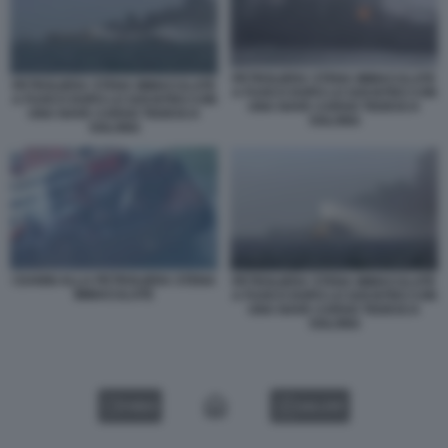
PETROLIERA STENA IMMACULATE
PETROLIERA STENA IMMACULATE
A FUOCO DOPO LO SOCNTRO CON
A FUOCO DOPO LO SOCNTRO CON
UNA NAVE CARGO TEDESCA
UNA NAVE CARGO TEDESCA
SOLONG
SOLONG
I DANNI ALLA PETROLIERA STENA
PETROLIERA STENA IMMACULATE
IMMACULATE
A FUOCO DOPO LO SOCNTRO CON
UNA NAVE CARGO TEDESCA
SOLONG
VIDEO
GALLERY