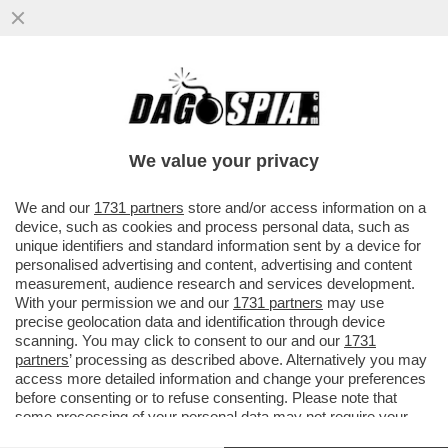
ECCALLÀ: IL CAPITANO DELLA NAVE
CARGO CHE HA COLPITO UNA PETROLIERA
NEL MARE DEL NORD, CHE È STATO..
We value your privacy
VAI ALL'ARTICOLO
We and our
1731 partners
store and/or access information on a
device, such as cookies and process personal data, such as
unique identifiers and standard information sent by a device for
personalised advertising and content, advertising and content
measurement, audience research and services development.
With your permission we and our
1731 partners
may use
precise geolocation data and identification through device
scanning. You may click to consent to our and our
1731
partners
’ processing as described above. Alternatively you may
access more detailed information and change your preferences
before consenting or to refuse consenting. Please note that
some processing of your personal data may not require your
consent, but you have a right to object to such processing. Your