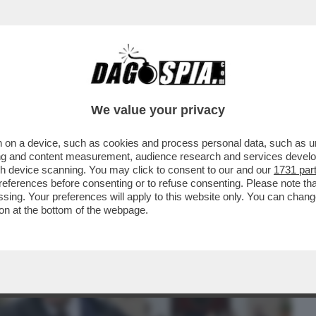
BUSINESS
CAFONAL
CRONACHE
SPORT
DAGO
We value your privacy
 on a device, such as cookies and process personal data, such as uni
LLA CULTURA ARRIVA SUL ‘TIMES’ –
ising and content measurement, audience research and services deve
TIVA PER MELONI CHE…
gh device scanning. You may click to consent to our and our
1731 par
ferences before consenting or to refuse consenting. Please note th
essing. Your preferences will apply to this website only. You can cha
on at the bottom of the webpage.