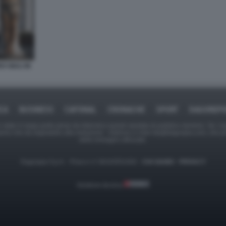
 GIULI IN
ICA
BUSINESS
CAFONAL
CRONACHE
SPORT
DAGOREPO
tate in larga parte prese da Internet,e quindi valutate di pubblico dominio. Se i so
ranno che da segnalarlo alla redazione - indirizzo e-mail rda@dagospia.com, che 
delle immagini utilizzate.
Dagospia S.p.A. - P.iva e c.f. 06163551002 -
CHI SIAMO
-
PRIVACY
Gestione tecnica