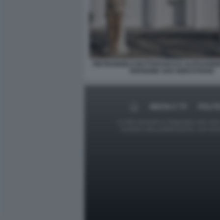
PIETRANGELO BUTTAFUOCO E ALESSANDRO
VERSIONE SAN SEBASTIANO
MEDIA E TV
POLIT
Le foto presenti su Dagospia.com sono s
contrario alla pubblicazione, non av