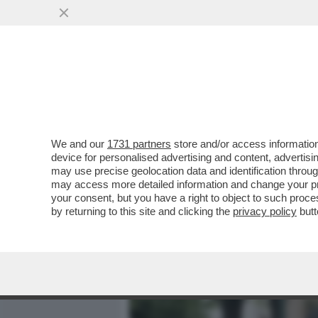
MEDIA E TV
POLITICA
We and our
1731 partners
store and/or access information
LA CRISI AL MINISTERO DE
device for personalised advertising and content, advert
‘L’IMMAGINE NON E’ POSI
may use precise geolocation data and identification throu
may access more detailed information and change your pre
VAI ALL'ARTICOLO
your consent, but you have a right to object to such proc
by returning to this site and clicking the
privacy policy
butt