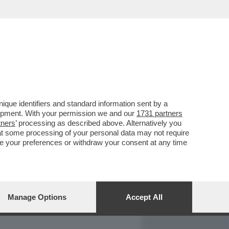
REPORT
DAGOARCHIVIO
que identifiers and standard information sent by a
lopment. With your permission we and our
1731 partners
tners
’ processing as described above. Alternatively you
at some processing of your personal data may not require
nge your preferences or withdraw your consent at any time
Manage Options
Accept All