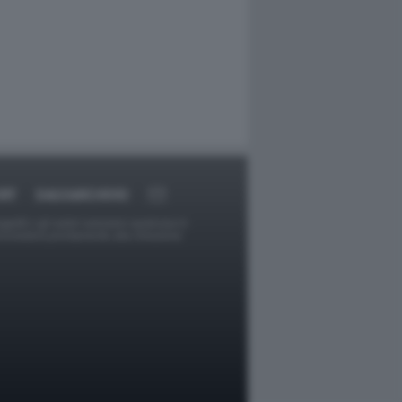
RT
DAGOARCHIVIO
ggetti o gli autori avessero qualcosa in
provvederà prontamente alla rimozione