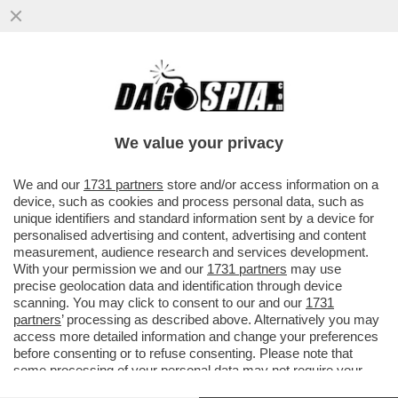
ISRAELE, MANIFESTANTI IN PIAZZA A DUE
METRI L'UNO DALL'ALTRO CONTRO GANTZ
E NETANYAHU
We value your privacy
VAI ALL'ARTICOLO
We and our
1731 partners
store and/or access information on a
device, such as cookies and process personal data, such as
unique identifiers and standard information sent by a device for
personalised advertising and content, advertising and content
measurement, audience research and services development.
With your permission we and our
1731 partners
may use
precise geolocation data and identification through device
scanning. You may click to consent to our and our
1731
partners
’ processing as described above. Alternatively you may
access more detailed information and change your preferences
before consenting or to refuse consenting. Please note that
some processing of your personal data may not require your
consent, but you have a right to object to such processing. Your