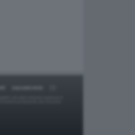
RT
DAGOARCHIVIO
ggetti o gli autori avessero qualcosa in
provvederà prontamente alla rimozione