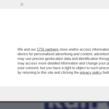
MEDIA E TV
POLITICA
We and our
1731 partners
store and/or access information
SIAMO SICURI CHE IL TAG
device for personalised advertising and content, advert
ROMPERE LE PALLE SOLO A
may use precise geolocation data and identification throu
may access more detailed information and change your pre
VAI ALL'ARTICOLO
your consent, but you have a right to object to such proc
by returning to this site and clicking the
privacy policy
butt