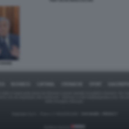
PIER SILVIO BERLUSCONI
CANONE
ICA
BUSINESS
CAFONAL
CRONACHE
SPORT
DAGOREPO
tate in larga parte prese da Internet,e quindi valutate di pubblico dominio. Se i so
ranno che da segnalarlo alla redazione - indirizzo e-mail rda@dagospia.com, che 
delle immagini utilizzate.
Dagospia S.p.A. - P.iva e c.f. 06163551002 -
CHI SIAMO
-
PRIVACY
Gestione tecnica