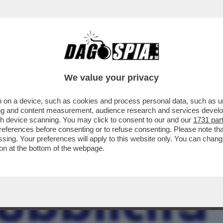
BUSINESS
CAFONAL
CRONACHE
SPORT
DAGO
We value your privacy
 on a device, such as cookies and process personal data, such as uni
LIO DEL CANONE RAI FINISCA PER
ising and content measurement, audience research and services deve
 MEDIASET E A LA7? ...
gh device scanning. You may click to consent to our and our
1731 par
ferences before consenting or to refuse consenting. Please note th
essing. Your preferences will apply to this website only. You can cha
on at the bottom of the webpage.