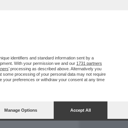
REPORT
DAGOARCHIVIO
que identifiers and standard information sent by a
lopment. With your permission we and our
1731 partners
tners
’ processing as described above. Alternatively you
at some processing of your personal data may not require
nge your preferences or withdraw your consent at any time
Manage Options
Accept All