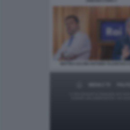
URBANO CAIRO 3
MATTEO SALVINI ANTONIO TAJANI RAI 
MEDIA E TV
POLIT
Le foto presenti su Dagospia.com sono s
contrario alla pubblicazione, non av