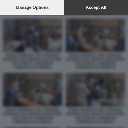
preferences will apply to this website only. You can change
your preferences or withdraw your consent at any time by
Manage Options
Accept All
RISSA SFIORATA TRA STEFANO BANDECCHI E MARCO CELESTINO
returning to this site and clicking the
privacy policy
button at the
CECCONI AL CONSIGLIO COMUNALE DI TERNI 3
bottom of the webpage.
RISSA SFIORATA TRA STEFANO
RISSA SFIORATA TRA STEFANO
BANDECCHI E MARCO CELESTINO
BANDECCHI E MARCO CELESTINO
CECCONI AL CONSIGLIO
CECCONI AL CONSIGLIO
COMUNALE DI TERNI 10
COMUNALE DI TERNI 1
RISSA SFIORATA TRA STEFANO
RISSA SFIORATA TRA STEFANO
BANDECCHI E MARCO CELESTINO
BANDECCHI E MARCO CELESTINO
CECCONI AL CONSIGLIO
CECCONI AL CONSIGLIO
COMUNALE DI TERNI 2
COMUNALE DI TERNI 11