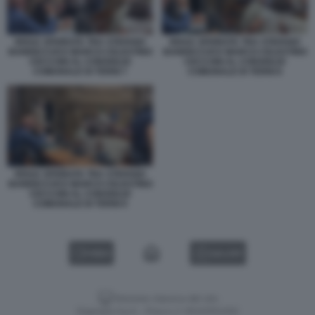
RISSA SFIORATA TRA STEFANO
RISSA SFIORATA TRA STEFANO
BANDECCHI E MARCO CELESTINO
BANDECCHI E MARCO CELESTINO
CECCONI AL CONSIGLIO
CECCONI AL CONSIGLIO
COMUNALE DI TERNI 7
COMUNALE DI TERNI 8
RISSA SFIORATA TRA STEFANO
BANDECCHI E MARCO CELESTINO
CECCONI AL CONSIGLIO
COMUNALE DI TERNI 9
VIDEO
GALLERY
Versione classica del sito
Dagospia S.p.A. - P.iva e c.f. 06163551002