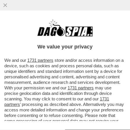
'FATE SEDERE IL COGLIONE',RISSA
SFIORATA AL CONSIGLIO COMUNALE DI
TERNI TRA IL SINDACO BANDECCHI E
We value your privacy
VAI ALL'ARTICOLO
We and our
1731 partners
store and/or access information on a
device, such as cookies and process personal data, such as
unique identifiers and standard information sent by a device for
personalised advertising and content, advertising and content
measurement, audience research and services development.
With your permission we and our
1731 partners
may use
precise geolocation data and identification through device
scanning. You may click to consent to our and our
1731
partners
’ processing as described above. Alternatively you may
access more detailed information and change your preferences
before consenting or to refuse consenting. Please note that
some processing of your personal data may not require your
consent, but you have a right to object to such processing. Your