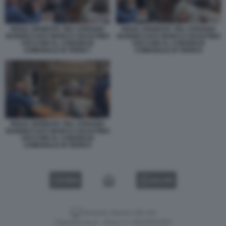
RISSA SFIORATA TRA STEFANO
RISSA SFIORATA TRA STEFANO
BANDECCHI E MARCO CELESTINO
BANDECCHI E MARCO CELESTINO
CECCONI AL CONSIGLIO
CECCONI AL CONSIGLIO
COMUNALE DI TERNI 7
COMUNALE DI TERNI 8
RISSA SFIORATA TRA STEFANO
BANDECCHI E MARCO CELESTINO
CECCONI AL CONSIGLIO
COMUNALE DI TERNI 9
VIDEO
GALLERY
Versione classica del sito
Dagospia S.p.A. - P.iva e c.f. 06163551002