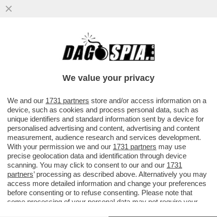
'FATE SEDERE IL COGLIONE',RISSA
SFIORATA AL CONSIGLIO COMUNALE DI
TERNI TRA IL SINDACO BANDECCHI E
We value your privacy
VAI ALL'ARTICOLO
We and our
1731 partners
store and/or access information on a
device, such as cookies and process personal data, such as
unique identifiers and standard information sent by a device for
personalised advertising and content, advertising and content
measurement, audience research and services development.
With your permission we and our
1731 partners
may use
precise geolocation data and identification through device
scanning. You may click to consent to our and our
1731
partners
’ processing as described above. Alternatively you may
access more detailed information and change your preferences
before consenting or to refuse consenting. Please note that
some processing of your personal data may not require your
consent, but you have a right to object to such processing. Your