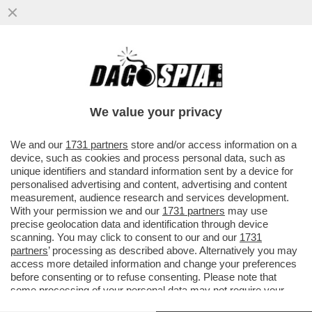
TRAVOLTI DA UN INSOLITO DISASTRO - LA
MELATO SI RUPPE UN PIEDE E GIANNINI
UN MENISCO -IL FILM+VIDEO
We value your privacy
VAI ALL'ARTICOLO
We and our
1731 partners
store and/or access information on a
device, such as cookies and process personal data, such as
unique identifiers and standard information sent by a device for
personalised advertising and content, advertising and content
measurement, audience research and services development.
With your permission we and our
1731 partners
may use
precise geolocation data and identification through device
scanning. You may click to consent to our and our
1731
partners
’ processing as described above. Alternatively you may
access more detailed information and change your preferences
before consenting or to refuse consenting. Please note that
some processing of your personal data may not require your
consent, but you have a right to object to such processing. Your