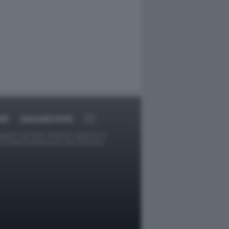
RT
DAGOARCHIVIO
ggetti o gli autori avessero qualcosa in
provvederà prontamente alla rimozione