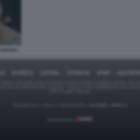
TTOPARDO
ICA
BUSINESS
CAFONAL
CRONACHE
SPORT
DAGOREPO
tate in larga parte prese da Internet,e quindi valutate di pubblico dominio. Se i so
ranno che da segnalarlo alla redazione - indirizzo e-mail rda@dagospia.com, che 
delle immagini utilizzate.
Dagospia S.p.A. - P.iva e c.f. 06163551002 -
CHI SIAMO
-
PRIVACY
Gestione tecnica