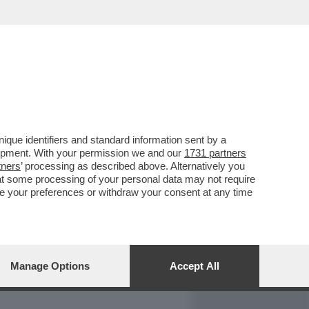
REPORT
DAGOARCHIVIO
que identifiers and standard information sent by a
lopment. With your permission we and our
1731 partners
tners
’ processing as described above. Alternatively you
at some processing of your personal data may not require
nge your preferences or withdraw your consent at any time
Manage Options
Accept All