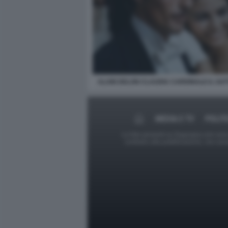
ALAIN DELON CLAUDIA CARDINALE IL GA
MEDIA E TV
POLIT
Le foto presenti su Dagospia.com sono s
contrario alla pubblicazione, non av