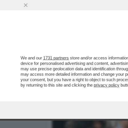
MEDIA E TV
POLITICA
We and our
1731 partners
store and/or access information
IL DIVANO DEI GIUSTI - V
device for personalised advertising and content, advert
FALLITI, DROGA-PARTY E R
may use precise geolocation data and identification throu
may access more detailed information and change your pre
VAI ALL'ARTICOLO
your consent, but you have a right to object to such proc
by returning to this site and clicking the
privacy policy
butt