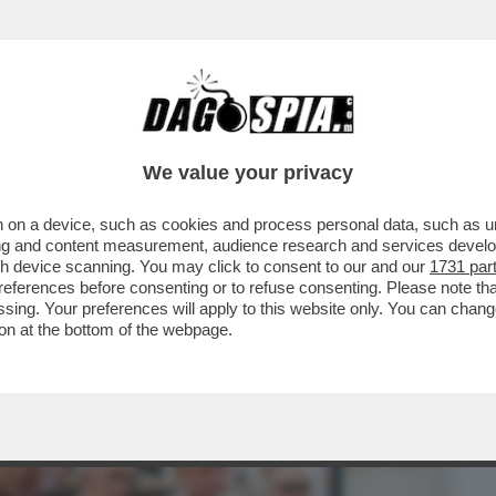
BUSINESS
CAFONAL
CRONACHE
SPORT
DAGO
We value your privacy
 on a device, such as cookies and process personal data, such as uni
I INTERESSA UNA STORIA DI ORGE, ATTORI
ising and content measurement, audience research and services deve
IFLESSIONI...
gh device scanning. You may click to consent to our and our
1731 par
ferences before consenting or to refuse consenting. Please note th
essing. Your preferences will apply to this website only. You can cha
on at the bottom of the webpage.