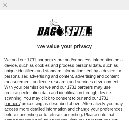
We value your privacy
We and our
1731 partners
store and/or access information on a
device, such as cookies and process personal data, such as
unique identifiers and standard information sent by a device for
personalised advertising and content, advertising and content
measurement, audience research and services development.
With your permission we and our
1731 partners
may use
precise geolocation data and identification through device
scanning. You may click to consent to our and our
1731
partners
’ processing as described above. Alternatively you may
access more detailed information and change your preferences
A LUME DI CANDELA
- AVVISATE CONTE, E
before consenting or to refuse consenting. Please note that
SOPRATTUTTO OLIVIA PALADINO:
SUI SOCIAL “LE
some processing of your personal data may not require your
BIMBE DI VALENTINA FICO” SONO SCATENATE
consent, but you have a right to object to such processing. Your