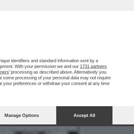
REPORT
DAGOARCHIVIO
que identifiers and standard information sent by a
lopment. With your permission we and our
1731 partners
tners
’ processing as described above. Alternatively you
at some processing of your personal data may not require
nge your preferences or withdraw your consent at any time
Manage Options
Accept All