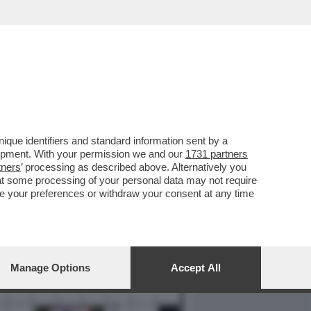
REPORT
DAGOARCHIVIO
que identifiers and standard information sent by a
lopment. With your permission we and our
1731 partners
tners
’ processing as described above. Alternatively you
at some processing of your personal data may not require
nge your preferences or withdraw your consent at any time
Manage Options
Accept All