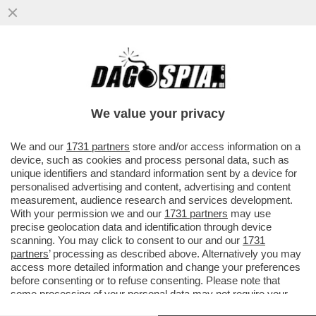
We value your privacy
We and our
1731 partners
store and/or access information on a
device, such as cookies and process personal data, such as
unique identifiers and standard information sent by a device for
personalised advertising and content, advertising and content
measurement, audience research and services development.
With your permission we and our
1731 partners
may use
precise geolocation data and identification through device
scanning. You may click to consent to our and our
1731
partners
’ processing as described above. Alternatively you may
COSÌ INCLUSIVI DA ESCLUDERE TUTTI GLI ALTRI
- GLI
access more detailed information and change your preferences
EGIZIANI PROTESTANO PER LA NUOVA SERIE
before consenting or to refuse consenting. Please note that
NETFLIX "QUEEN CLEOPATRA", DOVE LA REGINA
some processing of your personal data may not require your
EGIZIA È INTERPRETATA DA UN'ATTRICE NERA:
consent, but you have a right to object to such processing. Your