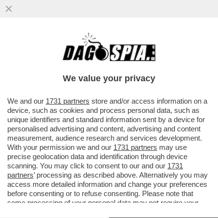
We value your privacy
We and our
1731 partners
store and/or access information on a
device, such as cookies and process personal data, such as
unique identifiers and standard information sent by a device for
personalised advertising and content, advertising and content
measurement, audience research and services development.
With your permission we and our
1731 partners
may use
precise geolocation data and identification through device
scanning. You may click to consent to our and our
1731
partners
’ processing as described above. Alternatively you may
access more detailed information and change your preferences
before consenting or to refuse consenting. Please note that
DAGOREPORT - ANDREA SCANZI, OSPITE DI
some processing of your personal data may not require your
CATTELAN, FA INCAZZARE L’INTERA REDAZIONE
consent, but you have a right to object to such processing. Your
DEL “FATTO QUOTIDIANO”
QUANDO SPIEGA PERCHÉ