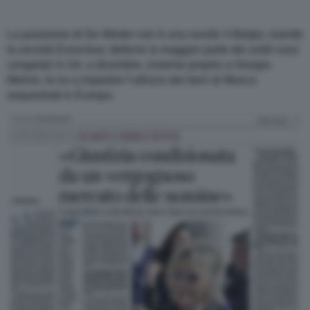
La posizione di De Weder non è una novità: il Belgio, tramite
la società Euroclear, detiene la maggior parte dei soldi russi
congelati in Ue: a dicembre, insieme proprio a Giorgia
Meloni, fu lui a impedire l’utilizzo dei beni di Mosca
sequestrati in Europa.