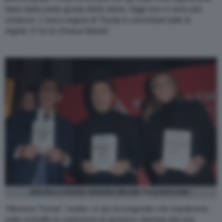
stare dalla parte giusta della storia. Oggi non ci sono più
certezze. L’unica regola di Trump è cancellare tutte le
regole. E lui la chiama libertà".
IGNAZIO LA RUSSA ARIANNA MELONI ITALO BOCCHIN”.
“Melonia Trump”, inoltre, si sta accorgendo che mantenere
sotto schiaffo la coalizione di governo, formata dal suo