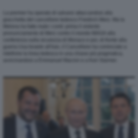
La premier ha sperato di salvarsi attaccandosi alla
giacchetta del cancelliere tedesco Friedrich Merz. Ma la
Melona ha fatto male i conti: prima il violento
pronunciamento di Merz contro il mondo MAGA alla
conferenza sulla sicurezza di Monaco e poi, di fronte alla
guerra Usa-Israele all'Iran, il Cancelliere ha cominciato a
ridefinire la linea tedesca in una chiave più pragmatica,
avvicinandosi a Emmanuel Macron e a Keir Starmer.