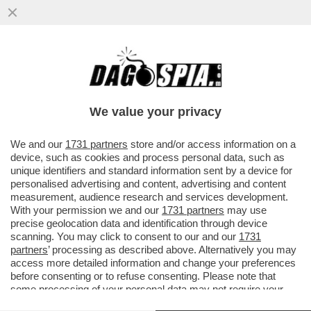
We value your privacy
We and our
1731 partners
store and/or access information on a
device, such as cookies and process personal data, such as
unique identifiers and standard information sent by a device for
personalised advertising and content, advertising and content
measurement, audience research and services development.
With your permission we and our
1731 partners
may use
precise geolocation data and identification through device
scanning. You may click to consent to our and our
1731
partners
’ processing as described above. Alternatively you may
access more detailed information and change your preferences
DAGOREPORT –
URGE UNO BRAVO PER GIORGIA
before consenting or to refuse consenting. Please note that
MELONI: A UNA SETTIMANA DAL REFERENDUM, LA
some processing of your personal data may not require your
DUCETTA SI RITROVA TRAVOLTA DA BURIANE
consent, but you have a right to object to such processing. Your
INTERNAZIONALI E MILLE FAIDE INTERNE
– IL