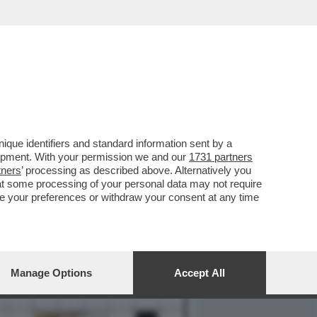
REPORT
DAGOARCHIVIO
que identifiers and standard information sent by a
lopment. With your permission we and our
1731 partners
tners
’ processing as described above. Alternatively you
at some processing of your personal data may not require
nge your preferences or withdraw your consent at any time
Manage Options
Accept All