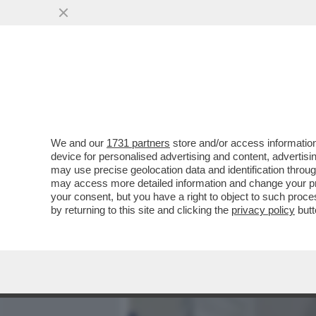
MEDIA E TV
POLITICA
We and our
1731 partners
store and/or access information
device for personalised advertising and content, advert
may use precise geolocation data and identification throu
may access more detailed information and change your pre
your consent, but you have a right to object to such proc
by returning to this site and clicking the
privacy policy
butt