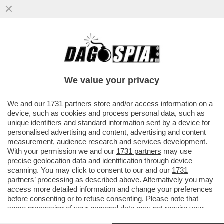
We value your privacy
We and our
1731 partners
store and/or access information on a
device, such as cookies and process personal data, such as
unique identifiers and standard information sent by a device for
personalised advertising and content, advertising and content
measurement, audience research and services development.
With your permission we and our
1731 partners
may use
precise geolocation data and identification through device
scanning. You may click to consent to our and our
1731
partners
’ processing as described above. Alternatively you may
DAGOREPORT –
A TORINO TORNA IL REGNO DI
access more detailed information and change your preferences
SARDO-SABAUDO! -
L’ACQUISIZIONE DE “LA
before consenting or to refuse consenting. Please note that
STAMPA” BY ALBERTO LEONARDIS SI CHIUDERÀ A
some processing of your personal data may not require your
FINE MAGGIO: IN PRIMA FILA LA FONDAZIONE DI
consent, but you have a right to object to such processing. Your