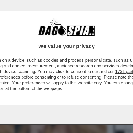
BUSINESS
CAFONAL
CRONACHE
SPORT
DAGO
We value your privacy
 on a device, such as cookies and process personal data, such as uni
ising and content measurement, audience research and services deve
gh device scanning. You may click to consent to our and our
1731 par
ferences before consenting or to refuse consenting. Please note th
essing. Your preferences will apply to this website only. You can cha
on at the bottom of the webpage.