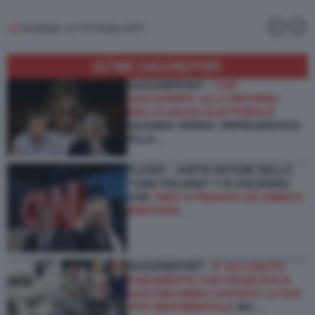
GUARDA LA FOTOGALLERY
ULTIMI DAGOREPORT
DAGOREPORT –
CHE
SUCCEDERA' ALLA RIFORMA
DELLA LEGGE ELETTORALE
QUANDO VERRA' RIPRESENTATA
ALLA…
FLASH! – AVETE NOTIZIE DELLA
“CNN ITALIANA”? SI VOCIFERA
CHE
THEO KYRIAKOU ED ENRICO
MENTANA…
DAGOREPORT -
E’ ACCADUTO
RARAMENTE CHE FRANCESCO
GUCCINI ABBIA CANTATO LA SUA
VITA SENTIMENTALE
MA…