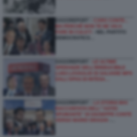
DAGOREPORT –
CARO CONTE...
MA PERCHÉ NON TE NE VAI A
FARE IN CULO?!
- NEL PARTITO
DEMOCRATICO…
DAGOREPORT -
LE ULTIME
SPERANZE DELL’IRRIDUCIBILE
LUIGI LOVAGLIO DI SALVARE MPS
DALL’OPAS DI INTESA…
DAGOREPORT –
LA STORIA MAI
RACCONTATA DELL'''ASTIO
SPUMANTE'' DI GIUSEPPE CONTE
VERSO MARIO DRAGHI
-…