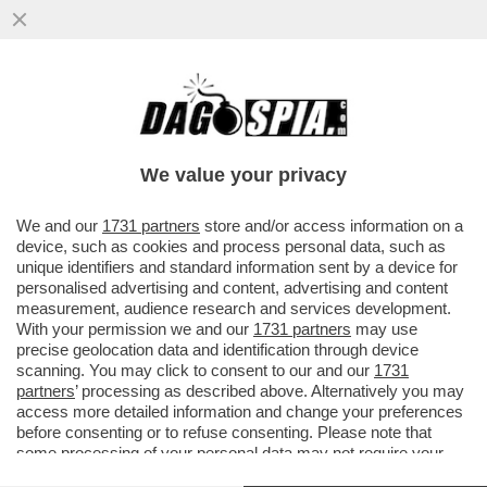
We value your privacy
We and our
1731 partners
store and/or access information on a
device, such as cookies and process personal data, such as
unique identifiers and standard information sent by a device for
personalised advertising and content, advertising and content
measurement, audience research and services development.
With your permission we and our
1731 partners
may use
precise geolocation data and identification through device
scanning. You may click to consent to our and our
1731
DITECI CHE È UNO SCHERZO! NELL’ERA DEGLI
partners
’ processing as described above. Alternatively you may
STREAMER E DELLA GENERAZIONE ALPHA,
ROCCO
access more detailed information and change your preferences
CASALINO CHE SI INVENTA? IL TG ONLINE! SULLA
before consenting or to refuse consenting. Please note that
PAGINA INSTAGRAM DEL SUO GIORNALE ONLINE,
some processing of your personal data may not require your
“LA SINTESI”, L’EX “PORTACROCE” DI GIUSEPPE
consent, but you have a right to object to such processing. Your
CONTE CONDUCE UN NOTIZIARIO “OLD-STYLE”,
CHE