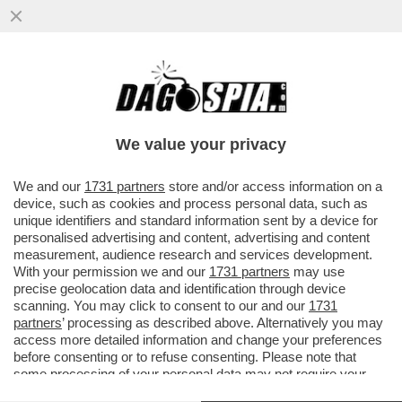
We value your privacy
We and our
1731 partners
store and/or access information on a
device, such as cookies and process personal data, such as
unique identifiers and standard information sent by a device for
personalised advertising and content, advertising and content
measurement, audience research and services development.
With your permission we and our
1731 partners
may use
precise geolocation data and identification through device
scanning. You may click to consent to our and our
1731
partners
’ processing as described above. Alternatively you may
access more detailed information and change your preferences
before consenting or to refuse consenting. Please note that
some processing of your personal data may not require your
IL DIVANO DEI GIUSTI
– CHE VEDIAMO STASERA?
consent, but you have a right to object to such processing. Your
INTANTO AVVERTO I CHE DOMANI SERA AL NUOVO