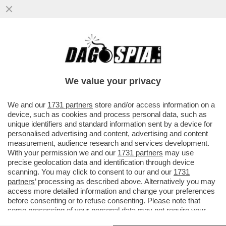
We value your privacy
We and our
1731 partners
store and/or access information on a
device, such as cookies and process personal data, such as
unique identifiers and standard information sent by a device for
personalised advertising and content, advertising and content
measurement, audience research and services development.
With your permission we and our
1731 partners
may use
precise geolocation data and identification through device
scanning. You may click to consent to our and our
1731
partners
’ processing as described above. Alternatively you may
access more detailed information and change your preferences
before consenting or to refuse consenting. Please note that
some processing of your personal data may not require your
IL DIVANO DEI GIUSTI
-
PER I CINEFILI C’È UNA BELLA
consent, but you have a right to object to such processing. Your
SORPRESA STASERA, IL BELLO, MA SFORTUNATO