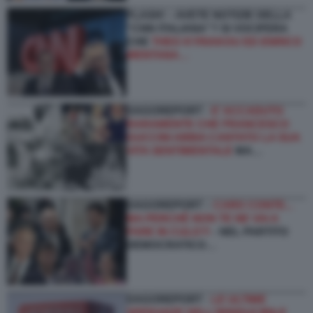
FLASH! – AVETE NOTIZIE DELLA
“CNN ITALIANA”? SI VOCIFERA
CHE
THEO KYRIAKOU ED ENRICO
MENTANA…
DAGOREPORT -
E’ ACCADUTO
RARAMENTE CHE FRANCESCO
GUCCINI ABBIA CANTATO LA SUA
VITA SENTIMENTALE
MA…
DAGOREPORT –
CARO CONTE...
MA PERCHÉ NON TE NE VAI A
FARE IN CULO?!
- NEL PARTITO
DEMOCRATICO…
DAGOREPORT -
LE ULTIME
SPERANZE DELL’IRRIDUCIBILE