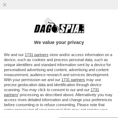
We value your privacy
We and our
1731 partners
store and/or access information on a
device, such as cookies and process personal data, such as
unique identifiers and standard information sent by a device for
personalised advertising and content, advertising and content
measurement, audience research and services development.
With your permission we and our
1731 partners
may use
precise geolocation data and identification through device
scanning. You may click to consent to our and our
1731
partners
’ processing as described above. Alternatively you may
access more detailed information and change your preferences
FLASH!
– VENDUTA LA WARNER-DISCOVERY ALLA
before consenting or to refuse consenting. Please note that
PARAMOUNT DI ELLISON, PER NON CADERE NELLE
some processing of your personal data may not require your
MANINE DI FORBICE DI DONALD TRUMP,
L’85% DEI
consent, but you have a right to object to such processing. Your