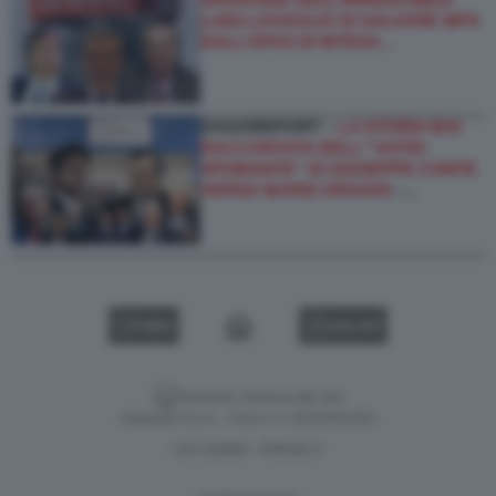
LUIGI LOVAGLIO DI SALVARE MPS
DALL’OPAS DI INTESA…
DAGOREPORT –
LA STORIA MAI
RACCONTATA DELL'''ASTIO
SPUMANTE'' DI GIUSEPPE CONTE
VERSO MARIO DRAGHI
-…
VIDEO
GALLERY
Versione classica del sito
Dagospia S.p.A. - P.iva e c.f. 06163551002
CHI SIAMO
PRIVACY
-