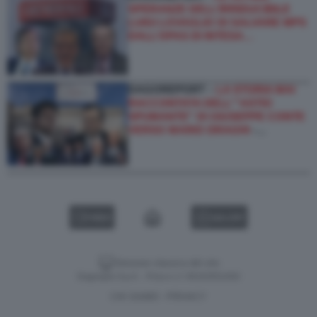
SPERANZE DELL’IRRIDUCIBILE
LUIGI LOVAGLIO DI SALVARE MPS
DALL’OPAS DI INTESA…
DAGOREPORT –
LA STORIA MAI
RACCONTATA DELL'''ASTIO
SPUMANTE'' DI GIUSEPPE CONTE
VERSO MARIO DRAGHI
-…
VIDEO
GALLERY
Versione classica del sito
Dagospia S.p.A. - P.iva e c.f. 06163551002
CHI SIAMO
PRIVACY
-