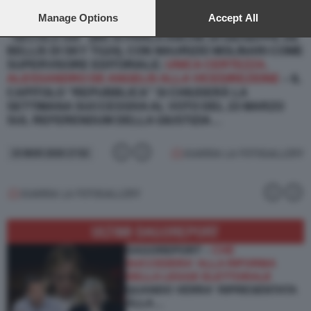
preferences will apply to this website only. You can change
SAREBBE IN POLE LUCA UBALDESCHI,
GIÀ VICE
your preferences or withdraw your consent at any time by
Manage Options
Accept All
DIRETTORE DE “LA STAMPA” ED EX DIRETTORE DEL
returning to this site and clicking the
privacy policy
button at the
“SECOLO XIX” (MA SI PARLA ANCHE DI GIUSEPPE DE
bottom of the webpage.
BELLIS DI SKY TG24), CON MAURIZIO MOLINARI COME
SUPERVISORE EDITORIALE;
UNICA CERTEZZA,
ALESSANDRO DE ANGELIS ALLA VICEDIREZIONE
– IL
CAPITOLO “REPUBBLICA” SI CHIUDERÀ LA
SETTIMANA SUCCESSIVA AL VOTO DEL 23 MARZO
SUL REFERENDUM DELLA GIUSTIZIA…
GUARDA LA FOTOGALLERY
15 MAR 2026 17:52
GUARDA LA FOTOGALLERY
ULTIMI DAGOREPORT
DAGOREPORT –
CHE
SUCCEDERA' ALLA RIFORMA
DELLA LEGGE ELETTORALE
QUANDO VERRA' RIPRESENTATA
ALLA…