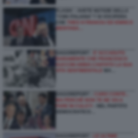
FLASH! – AVETE NOTIZIE DELLA
“CNN ITALIANA”? SI VOCIFERA
CHE
THEO KYRIAKOU ED ENRICO
MENTANA…
DAGOREPORT -
E’ ACCADUTO
RARAMENTE CHE FRANCESCO
GUCCINI ABBIA CANTATO LA SUA
VITA SENTIMENTALE
MA…
DAGOREPORT –
CARO CONTE...
MA PERCHÉ NON TE NE VAI A
FARE IN CULO?!
- NEL PARTITO
DEMOCRATICO…
DAGOREPORT -
LE ULTIME