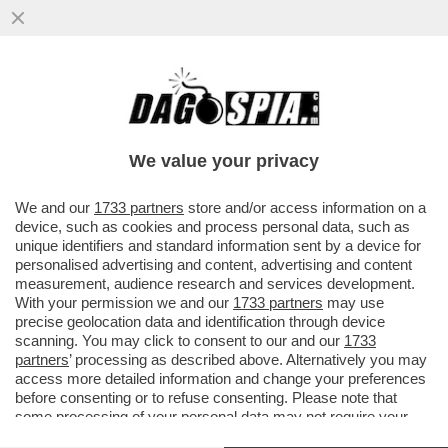
We value your privacy
We and our
1733 partners
store and/or access information on a
device, such as cookies and process personal data, such as
unique identifiers and standard information sent by a device for
personalised advertising and content, advertising and content
measurement, audience research and services development.
With your permission we and our
1733 partners
may use
precise geolocation data and identification through device
scanning. You may click to consent to our and our
1733
partners
’ processing as described above. Alternatively you may
FLASH! –
L’ACQUISIZIONE DE “LA STAMPA” DA
access more detailed information and change your preferences
PARTE DEL GRUPPO SAE DI ALBERTO LEONARDIS
before consenting or to refuse consenting. Please note that
ALLE BATTUTE FINALI:
IN CORSO LA NEGOZIAZIONE
some processing of your personal data may not require your
SUGLI ESUBERI E PRE-PENSIONAMENTI CON IL CDR
consent, but you have a right to object to such processing. Your
DEL QUOTIDIANO TORINESE –
PER LA DIREZIONE,