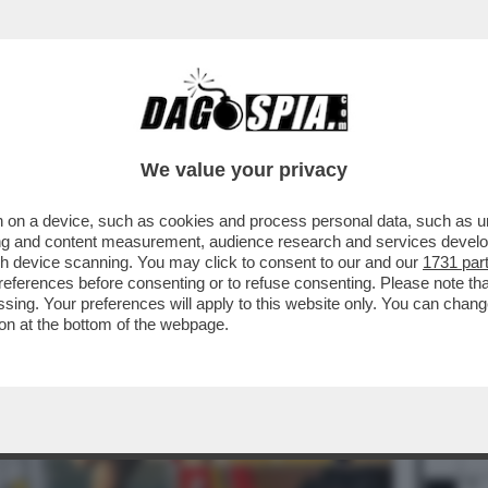
BUSINESS
CAFONAL
CRONACHE
SPORT
DAGO
We value your privacy
 on a device, such as cookies and process personal data, such as uni
ising and content measurement, audience research and services deve
gh device scanning. You may click to consent to our and our
1731 par
ferences before consenting or to refuse consenting. Please note th
essing. Your preferences will apply to this website only. You can cha
on at the bottom of the webpage.