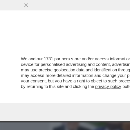
MEDIA E TV
POLITICA
We and our
1731 partners
store and/or access information
device for personalised advertising and content, advert
may use precise geolocation data and identification throu
may access more detailed information and change your pre
your consent, but you have a right to object to such proc
by returning to this site and clicking the
privacy policy
butt