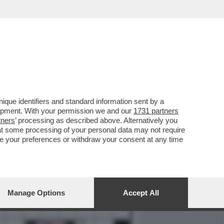
REPORT
DAGOARCHIVIO
que identifiers and standard information sent by a
lopment. With your permission we and our
1731 partners
tners
’ processing as described above. Alternatively you
at some processing of your personal data may not require
nge your preferences or withdraw your consent at any time
Manage Options
Accept All