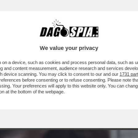
BUSINESS
CAFONAL
CRONACHE
SPORT
DAGO
We value your privacy
 on a device, such as cookies and process personal data, such as uni
ising and content measurement, audience research and services deve
gh device scanning. You may click to consent to our and our
1731 par
ferences before consenting or to refuse consenting. Please note th
essing. Your preferences will apply to this website only. You can cha
on at the bottom of the webpage.