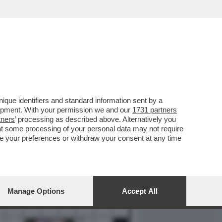
REPORT
DAGOARCHIVIO
que identifiers and standard information sent by a
lopment. With your permission we and our
1731 partners
tners
’ processing as described above. Alternatively you
at some processing of your personal data may not require
nge your preferences or withdraw your consent at any time
Manage Options
Accept All