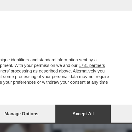
REPORT
DAGOARCHIVIO
que identifiers and standard information sent by a
lopment. With your permission we and our
1731 partners
tners
’ processing as described above. Alternatively you
at some processing of your personal data may not require
nge your preferences or withdraw your consent at any time
Manage Options
Accept All