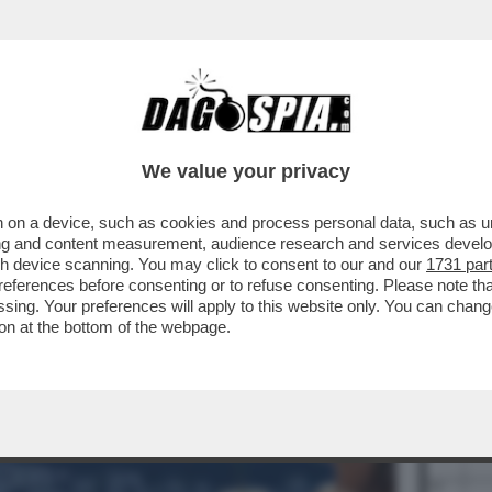
BUSINESS
CAFONAL
CRONACHE
SPORT
DAGO
We value your privacy
 on a device, such as cookies and process personal data, such as uni
ising and content measurement, audience research and services deve
gh device scanning. You may click to consent to our and our
1731 par
ferences before consenting or to refuse consenting. Please note th
essing. Your preferences will apply to this website only. You can cha
on at the bottom of the webpage.