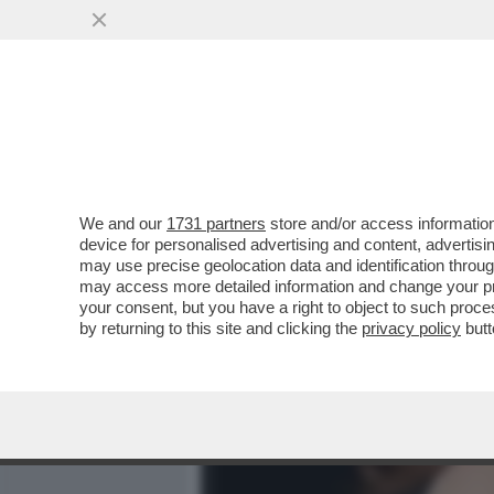
MEDIA E TV
POLITICA
We and our
1731 partners
store and/or access information
device for personalised advertising and content, advert
may use precise geolocation data and identification throu
may access more detailed information and change your pre
your consent, but you have a right to object to such proc
by returning to this site and clicking the
privacy policy
butt