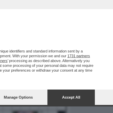
REPORT
DAGOARCHIVIO
que identifiers and standard information sent by a
lopment. With your permission we and our
1731 partners
tners
’ processing as described above. Alternatively you
at some processing of your personal data may not require
nge your preferences or withdraw your consent at any time
Manage Options
Accept All