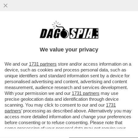
We value your privacy
We and our
1731 partners
store and/or access information on a
device, such as cookies and process personal data, such as
unique identifiers and standard information sent by a device for
personalised advertising and content, advertising and content
measurement, audience research and services development.
With your permission we and our
1731 partners
may use
precise geolocation data and identification through device
scanning. You may click to consent to our and our
1731
LA RICONOSCETE DALLE GUANCIOTTE?
– LA BELLA
partners
’ processing as described above. Alternatively you may
23ENNE È SPECIALIZZATA IN COVER
access more detailed information and change your preferences
ACCHIAPPALIKE: DIVENTATA FAMOSA DA
before consenting or to refuse consenting. Please note that
ADOLESCENTE GRAZIE ALLA DISNEY, HA DECISO DI
some processing of your personal data may not require your
FARE DELLA SUA BELTÀ VIRTÙ, ACCORCIANDO GLI
consent, but you have a right to object to such processing. Your