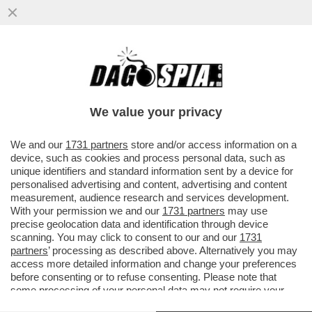
We value your privacy
We and our
1731 partners
store and/or access information on a
device, such as cookies and process personal data, such as
unique identifiers and standard information sent by a device for
personalised advertising and content, advertising and content
measurement, audience research and services development.
With your permission we and our
1731 partners
may use
precise geolocation data and identification through device
scanning. You may click to consent to our and our
1731
partners
’ processing as described above. Alternatively you may
access more detailed information and change your preferences
before consenting or to refuse consenting. Please note that
some processing of your personal data may not require your
C'È "CHI" DICE: LA RUBRICA DI GIUSEPPE CANDELA
consent, but you have a right to object to such processing. Your
PER IL SETTIMANALE “CHI” –
È VICINA LA FUMATA