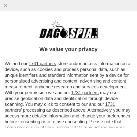
We value your privacy
We and our
1731 partners
store and/or access information on a
device, such as cookies and process personal data, such as
unique identifiers and standard information sent by a device for
personalised advertising and content, advertising and content
measurement, audience research and services development.
With your permission we and our
1731 partners
may use
precise geolocation data and identification through device
scanning. You may click to consent to our and our
1731
partners
’ processing as described above. Alternatively you may
"LA SAPETE QUELLA DELL’ UOMO CHE HA UN
access more detailed information and change your preferences
DUBBIO SULLA FEDELTÀ DELLA MOGLIE E LA FA
before consenting or to refuse consenting. Please note that
PEDINARE…" -
FRANCESCO TOTTI HA IMPARATO LA
some processing of your personal data may not require your
LEZIONE DI (AUTO)IRONIA DEL SUO MENTORE
consent, but you have a right to object to such processing. Your