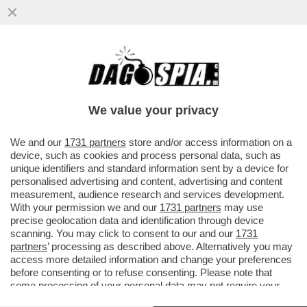
We value your privacy
We and our
1731 partners
store and/or access information on a
device, such as cookies and process personal data, such as
unique identifiers and standard information sent by a device for
personalised advertising and content, advertising and content
measurement, audience research and services development.
With your permission we and our
1731 partners
may use
precise geolocation data and identification through device
scanning. You may click to consent to our and our
1731
partners
’ processing as described above. Alternatively you may
VIDEO-FLASH! “PIANTEDOSI O PARLA DELLA
access more detailed information and change your preferences
FACCENDA E CHIARISCE O SI STA ZITTO E NON
before consenting or to refuse consenting. Please note that
QUERELA”
– MATTEONZO RENZI, OSPITE DI
some processing of your personal data may not require your
“TAGADÀ”, CRITICA IL MINISTRO DELL’INTERNO PER
consent, but you have a right to object to such processing. Your