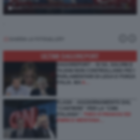
.
GUARDA LA FOTOGALLERY
ULTIMI DAGOREPORT
DAGOREPORT –
SI SA, SALVINI E
TAJANI NON CONTROLLANO PIÙ I
PARLAMENTARI DI LEGA E FORZA
ITALIA. MA
A…
FLASH – AGGIORNAMENTO DAL
“CANTIERE” PER LA “CNN
ITALIANA”:
THEO KYRIAKOU ED
ENRICO MENTANA…