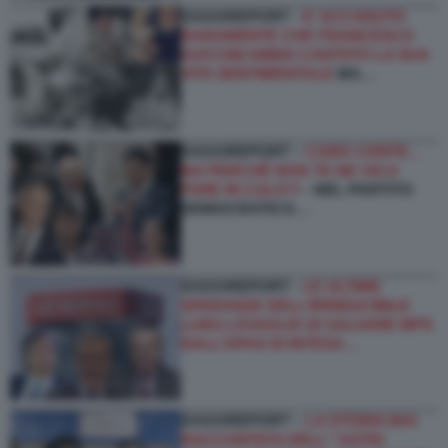
DAGOREPORT -
E’ ACCADUTO
RARAMENTE CHE FRANCESCO
GUCCINI ABBIA CANTATO LA SUA
VITA SENTIMENTALE
MA…
DAGOREPORT –
CARO CONTE...
MA PERCHÉ NON TE NE VAI A
FARE IN CULO?!
- NEL PARTITO
DEMOCRATICO…
DAGOREPORT -
LE ULTIME
SPERANZE DELL’IRRIDUCIBILE
LUIGI LOVAGLIO DI SALVARE MPS
DALL’OPAS DI INTESA…
DAGOREPORT –
LA STORIA MAI
RACCONTATA DELL'''ASTIO