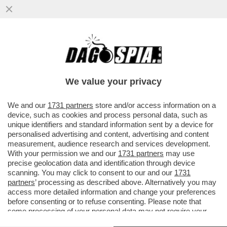
We value your privacy
We and our
1731 partners
store and/or access information on a
device, such as cookies and process personal data, such as
unique identifiers and standard information sent by a device for
personalised advertising and content, advertising and content
measurement, audience research and services development.
With your permission we and our
1731 partners
may use
precise geolocation data and identification through device
scanning. You may click to consent to our and our
1731
partners
’ processing as described above. Alternatively you may
FLASH! –
CHI AVRÀ SUGGERITO AL MINISTRO
access more detailed information and change your preferences
DELL’INTERNO MATTEO PIANTEDOSI DI QUERELARE
before consenting or to refuse consenting. Please note that
DAGOSPIA
PROPRIO QUANDO I GIORNALONI DE’
some processing of your personal data may not require your
NOANTRI SI ERANO GIÀ DIMENTICATI DELLA SUA
consent, but you have a right to object to such processing. Your