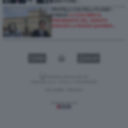
DIRETTORE…
FRATELLI COLTELLI FLASH! –
CHISSÀ
A COSA MIRA IL
PRESIDENTE DEL SENATO
IGNAZIO LA RUSSA QUANDO…
VIDEO
GALLERY
Versione classica del sito
Dagospia S.p.A. - P.iva e c.f. 06163551002
CHI SIAMO
PRIVACY
-
Gestione tecnica