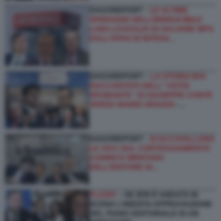
DAGOREPORT -
LE ULTIME
SPERANZE DELL’IRRIDUCIBILE
LUIGI LOVAGLIO DI SALVARE MPS
DALL’OPAS DI INTESA…
DAGOREPORT –
LA STORIA MAI
RACCONTATA DELL'''ASTIO
SPUMANTE'' DI GIUSEPPE CONTE
VERSO MARIO DRAGHI
-…
DAGOREPORT -
SI ACCAVALLANO
LE VOCI SUL CORTEGGIAMENTO
A ENRICO MENTANA
DELL’EDITORE DI…
FLASH!
– SE IERI È ANDATA IN
SCENA L’INEDITA APPROVAZIONE
DEL PIANO EDITORIALE DI UN