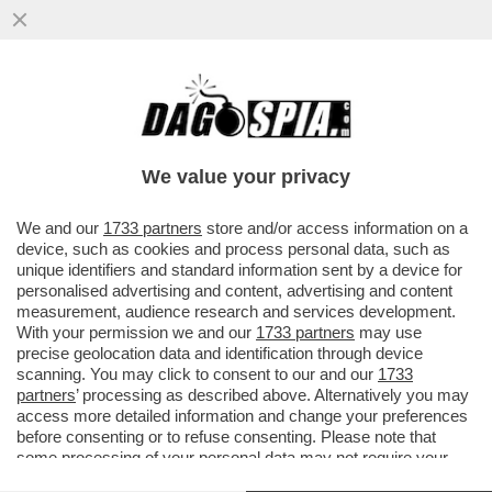
We value your privacy
We and our
1733 partners
store and/or access information on a
device, such as cookies and process personal data, such as
unique identifiers and standard information sent by a device for
personalised advertising and content, advertising and content
measurement, audience research and services development.
With your permission we and our
1733 partners
may use
precise geolocation data and identification through device
scanning. You may click to consent to our and our
1733
partners
’ processing as described above. Alternatively you may
access more detailed information and change your preferences
before consenting or to refuse consenting. Please note that
CARLO FRECCERO ANALIZZA PER DAGOSPIA IL
some processing of your personal data may not require your
SUCCESSO TELEVISIVO DI ROBERTO VANNACCI
–
consent, but you have a right to object to such processing. Your
‘’FUNZIONA PERCHÉ È IN GRADO DI PROPORSI AL