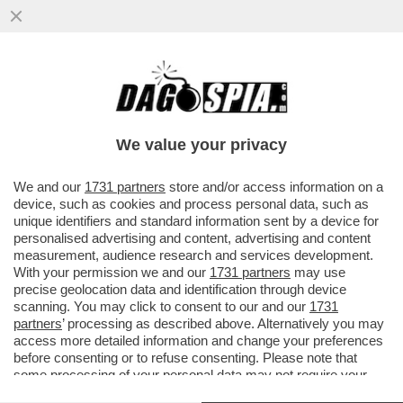
We value your privacy
We and our
1731 partners
store and/or access information on a
device, such as cookies and process personal data, such as
unique identifiers and standard information sent by a device for
personalised advertising and content, advertising and content
measurement, audience research and services development.
With your permission we and our
1731 partners
may use
precise geolocation data and identification through device
scanning. You may click to consent to our and our
1731
NUOVO CINEMA MELONI –
IL FILM “TF45 - KILO
partners
’ processing as described above. Alternatively you may
POINT”, TRATTO DAL ROMANZO DEL NEO-
access more detailed information and change your preferences
SOTTOSEGRETARIO ALLA CULTURA DI FDI,
before consenting or to refuse consenting. Please note that
GIAMPIERO CANNELLA, NEL 2025 HA OTTENUTO 600
some processing of your personal data may not require your
MILA EURO DI FINANZIAMENTI PUBBLIC
I
DALLA
consent, but you have a right to object to such processing. Your