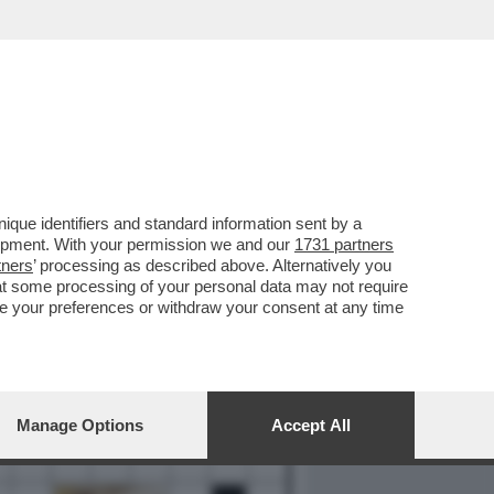
REPORT
DAGOARCHIVIO
que identifiers and standard information sent by a
lopment. With your permission we and our
1731 partners
tners
’ processing as described above. Alternatively you
at some processing of your personal data may not require
nge your preferences or withdraw your consent at any time
Manage Options
Accept All