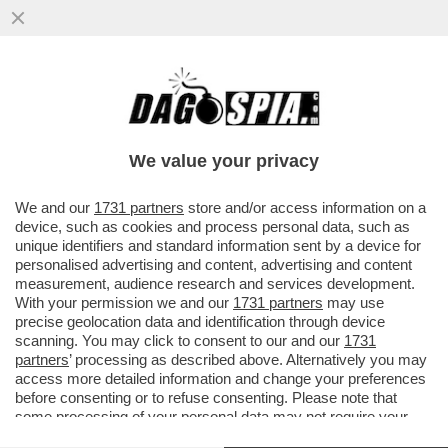
We value your privacy
We and our
1731 partners
store and/or access information on a
device, such as cookies and process personal data, such as
unique identifiers and standard information sent by a device for
personalised advertising and content, advertising and content
measurement, audience research and services development.
With your permission we and our
1731 partners
may use
precise geolocation data and identification through device
scanning. You may click to consent to our and our
1731
partners
’ processing as described above. Alternatively you may
access more detailed information and change your preferences
before consenting or to refuse consenting. Please note that
COME SI È ARRIVATI ALLO SFORAMENTO DEL
some processing of your personal data may not require your
DEFICIT ITALIANO PER UN MISERO 0,1%?
LO SPIEGA
consent, but you have a right to object to such processing. Your
FEDERICO FUBINI: “SAREBBERO BASTATI APPENA