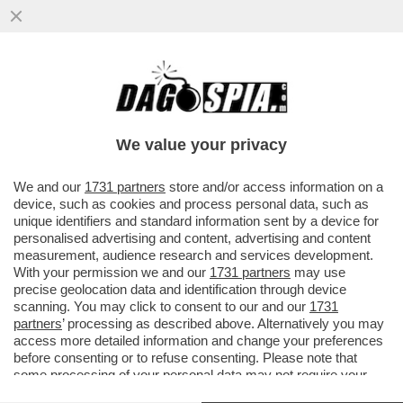
We value your privacy
We and our
1731 partners
store and/or access information on a
device, such as cookies and process personal data, such as
unique identifiers and standard information sent by a device for
personalised advertising and content, advertising and content
measurement, audience research and services development.
With your permission we and our
1731 partners
may use
precise geolocation data and identification through device
scanning. You may click to consent to our and our
1731
partners
’ processing as described above. Alternatively you may
UNA DOMENICA DA MELONI –
“CHI” PUBBLICA LE
access more detailed information and change your preferences
FOTO DELLA SORA GIORGIA MENTRE FA LA SPESA
before consenting or to refuse consenting. Please note that
AL SUPERMERCATO VICINO CASA
, AFFIANCATA DA
some processing of your personal data may not require your
UN GIAMBRUNO IN VERSIONE GERARD BUTLER
consent, but you have a right to object to such processing. Your