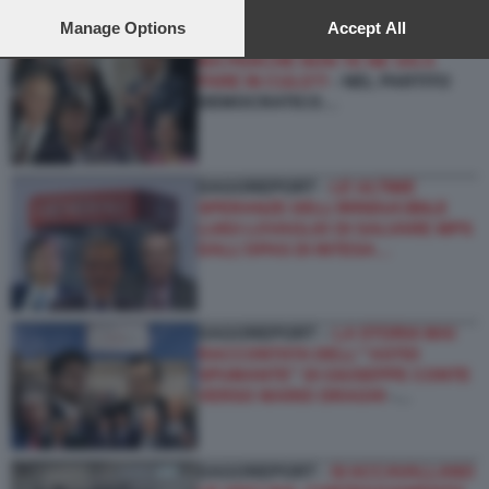
preferences will apply to this website only. You can change
your preferences or withdraw your consent at any time by
Manage Options
Accept All
DAGOREPORT –
CARO CONTE...
returning to this site and clicking the
privacy policy
button at the
MA PERCHÉ NON TE NE VAI A
bottom of the webpage.
FARE IN CULO?!
- NEL PARTITO
DEMOCRATICO…
DAGOREPORT -
LE ULTIME
SPERANZE DELL’IRRIDUCIBILE
LUIGI LOVAGLIO DI SALVARE MPS
DALL’OPAS DI INTESA…
DAGOREPORT –
LA STORIA MAI
RACCONTATA DELL'''ASTIO
SPUMANTE'' DI GIUSEPPE CONTE
VERSO MARIO DRAGHI
-…
DAGOREPORT -
SI ACCAVALLANO