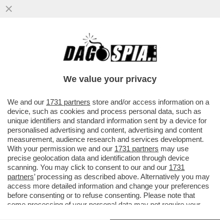
FLASH! CHISSÀ PERCHÉ BERLUSCONI, DOPO UN
LUNGO SCAZZO, HA VIETATO A GIANNI LETTA DI
ANDARE ALL'ANIENE A PRESENTARE IL LIBRO DI
We value your privacy
CORRADO PASSERA...
We and our
1731 partners
store and/or access information on a
GUARDA LA FOTOGALLERY
19 NOV 2014 18:30
device, such as cookies and process personal data, such as
unique identifiers and standard information sent by a device for
personalised advertising and content, advertising and content
GUARDA LA FOTOGALLERY
measurement, audience research and services development.
With your permission we and our
1731 partners
may use
ULTIMI DAGOREPORT
precise geolocation data and identification through device
scanning. You may click to consent to our and our
1731
DAGOREPORT -
E’ ACCADUTO
partners
’ processing as described above. Alternatively you may
RARAMENTE CHE FRANCESCO
access more detailed information and change your preferences
GUCCINI ABBIA CANTATO LA SUA
before consenting or to refuse consenting. Please note that
VITA SENTIMENTALE
MA…
some processing of your personal data may not require your
consent, but you have a right to object to such processing. Your