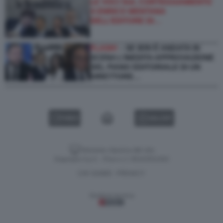
LE VOCI SUL CORTEGGIAMENTO
A ENRICO MENTANA
DELL’EDITORE DI…
FLASH!
– SE IERI È ANDATA IN
SCENA L’INEDITA APPROVAZIONE
DEL PIANO EDITORIALE DI UN
DIRETTORE…
VIDEO
GALLERY
Versione classica del sito
Dagospia S.p.A. - P.iva e c.f. 06163551002
CHI SIAMO
PRIVACY
-
Gestione tecnica