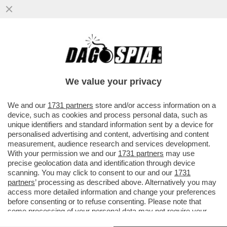
We value your privacy
We and our
1731 partners
store and/or access information on a
device, such as cookies and process personal data, such as
unique identifiers and standard information sent by a device for
personalised advertising and content, advertising and content
measurement, audience research and services development.
With your permission we and our
1731 partners
may use
precise geolocation data and identification through device
scanning. You may click to consent to our and our
1731
partners
’ processing as described above. Alternatively you may
access more detailed information and change your preferences
FLASH – RADIO1 CELEBRA GLI OTTANT'ANNI DELLA
before consenting or to refuse consenting. Please note that
REPUBBLICA ITALIANA CON... CLAUDIA CONTE! LA
some processing of your personal data may not require your
PREZZEMOLONA CIOCIARA VA IN ONDA SU RADIO1
consent, but you have a right to object to such processing. Your