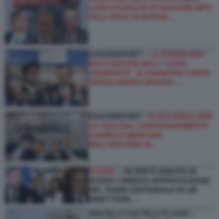
LUIGI LOVAGLIO DI SALVARE MPS
DALL’OPAS DI INTESA…
DAGOREPORT –
LA STORIA MAI
RACCONTATA DELL'''ASTIO
SPUMANTE'' DI GIUSEPPE CONTE
VERSO MARIO DRAGHI
-…
DAGOREPORT -
SI ACCAVALLANO
LE VOCI SUL CORTEGGIAMENTO
A ENRICO MENTANA
DELL’EDITORE DI…
FLASH!
– SE IERI È ANDATA IN
SCENA L’INEDITA APPROVAZIONE
DEL PIANO EDITORIALE DI UN
DIRETTORE…
FRATELLI COLTELLI FLASH! –