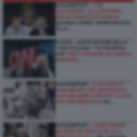
DAGOREPORT –
CHE
SUCCEDERA' ALLA RIFORMA
DELLA LEGGE ELETTORALE
QUANDO VERRA' RIPRESENTATA
ALLA…
FLASH! – AVETE NOTIZIE DELLA
“CNN ITALIANA”? SI VOCIFERA
CHE
THEO KYRIAKOU ED ENRICO
MENTANA…
DAGOREPORT -
E’ ACCADUTO
RARAMENTE CHE FRANCESCO
GUCCINI ABBIA CANTATO LA SUA
VITA SENTIMENTALE
MA…
DAGOREPORT –
CARO CONTE...
MA PERCHÉ NON TE NE VAI A