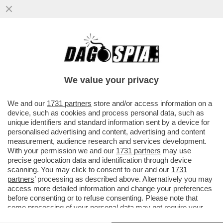
We value your privacy
We and our
1731 partners
store and/or access information on a
device, such as cookies and process personal data, such as
unique identifiers and standard information sent by a device for
personalised advertising and content, advertising and content
measurement, audience research and services development.
With your permission we and our
1731 partners
may use
precise geolocation data and identification through device
scanning. You may click to consent to our and our
1731
partners
’ processing as described above. Alternatively you may
access more detailed information and change your preferences
before consenting or to refuse consenting. Please note that
some processing of your personal data may not require your
FLASH –
COME MAI FRATELLI D’ITALIA, DI FRONTE
consent, but you have a right to object to such processing. Your
ALLA CALATA DI PETER THIEL SU ROMA, HA SCELTO