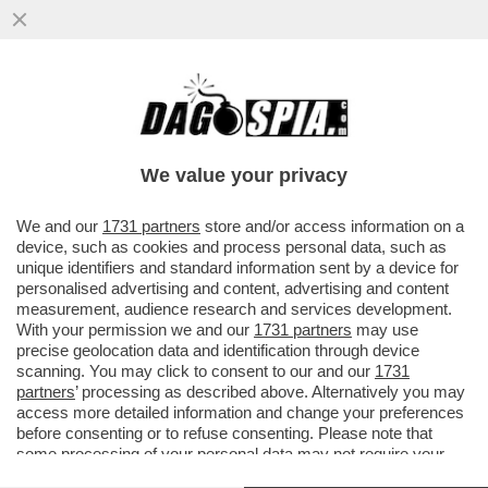
We value your privacy
We and our
1731 partners
store and/or access information on a
device, such as cookies and process personal data, such as
unique identifiers and standard information sent by a device for
personalised advertising and content, advertising and content
measurement, audience research and services development.
With your permission we and our
1731 partners
may use
precise geolocation data and identification through device
scanning. You may click to consent to our and our
1731
partners
’ processing as described above. Alternatively you may
access more detailed information and change your preferences
before consenting or to refuse consenting. Please note that
ARIDAJE: TRUMP E' UN DISCO ROTTO! –
AL VERTICE
some processing of your personal data may not require your
NATO DI ANKARA RICICCIA IL DOSSIER
consent, but you have a right to object to such processing. Your