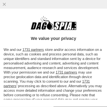
We value your privacy
We and our
1731 partners
store and/or access information on a
device, such as cookies and process personal data, such as
unique identifiers and standard information sent by a device for
personalised advertising and content, advertising and content
measurement, audience research and services development.
With your permission we and our
1731 partners
may use
precise geolocation data and identification through device
scanning. You may click to consent to our and our
1731
partners
’ processing as described above. Alternatively you may
access more detailed information and change your preferences
“I REFERENDUM DELLA RUSSIA SONO UNA FARSA”
–
before consenting or to refuse consenting. Please note that
JOE BIDEN RISPEDISCE AL MITTENTE IL TENTATIVO
some processing of your personal data may not require your
DI PUTIN DI ANNETTERE LE REPUBBLICHE
consent, but you have a right to object to such processing. Your
SEPARATISTE DEL DONBASS CON UN