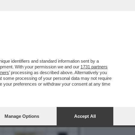
REPORT
DAGOARCHIVIO
que identifiers and standard information sent by a
lopment. With your permission we and our
1731 partners
tners
’ processing as described above. Alternatively you
at some processing of your personal data may not require
nge your preferences or withdraw your consent at any time
Manage Options
Accept All