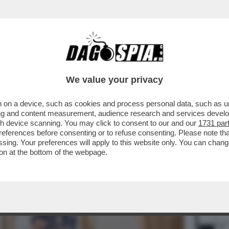
BUSINESS
CAFONAL
CRONACHE
SPORT
DAGO
We value your privacy
 on a device, such as cookies and process personal data, such as uni
ising and content measurement, audience research and services deve
gh device scanning. You may click to consent to our and our
1731 par
ferences before consenting or to refuse consenting. Please note th
essing. Your preferences will apply to this website only. You can cha
on at the bottom of the webpage.