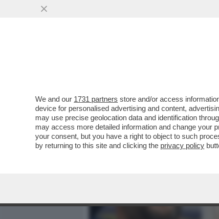
MEDIA E TV
POLITICA
We and our
1731 partners
store and/or access information
device for personalised advertising and content, advert
may use precise geolocation data and identification throu
may access more detailed information and change your pre
your consent, but you have a right to object to such proc
by returning to this site and clicking the
privacy policy
butt