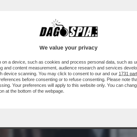
BUSINESS
CAFONAL
CRONACHE
SPORT
DAGO
We value your privacy
 on a device, such as cookies and process personal data, such as uni
ising and content measurement, audience research and services deve
gh device scanning. You may click to consent to our and our
1731 par
ferences before consenting or to refuse consenting. Please note th
essing. Your preferences will apply to this website only. You can cha
on at the bottom of the webpage.