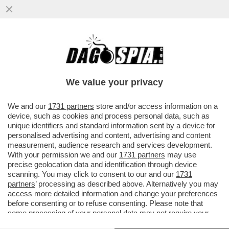
We value your privacy
We and our
1731 partners
store and/or access information on a
device, such as cookies and process personal data, such as
unique identifiers and standard information sent by a device for
personalised advertising and content, advertising and content
measurement, audience research and services development.
With your permission we and our
1731 partners
may use
precise geolocation data and identification through device
scanning. You may click to consent to our and our
1731
partners
’ processing as described above. Alternatively you may
“NON È CHE ARRIVANO LE SS”
– MENO MALE CHE
access more detailed information and change your preferences
C’È ANTONIO TAJANI A RASSICURARCI SULLA
before consenting or to refuse consenting. Please note that
PRESENZA DELLE SQUADRACCE DI TRUMP, OVVERO
some processing of your personal data may not require your
L’ICE, IN OCCASIONE DELLE OLIMPIADI MILANO-
consent, but you have a right to object to such processing. Your
CORTINA: “IL PROBLEMA NON È CHE ARRIVANO